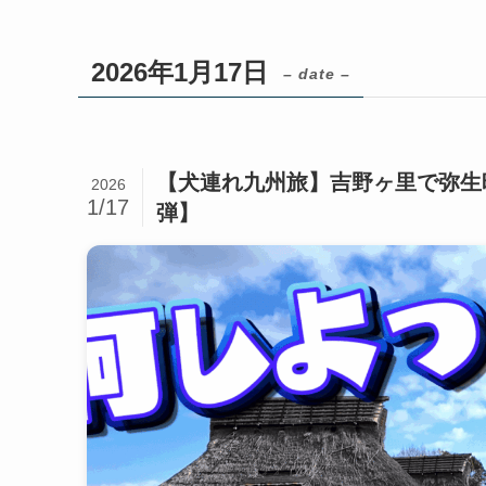
2026年1月17日
– date –
【犬連れ九州旅】吉野ヶ里で弥生
2026
1/17
弾】