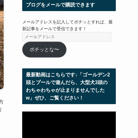
ブログをメールで購読できます
メールアドレスを記入してポチッとすれば、最
新記事をメールで受信できます！
メ
ー
ル
ポチッとな〜
ア
ド
レ
最新動画はこちらです↓「ゴールデン2
ス
頭とプールで遊んだら、大型犬3頭の
わちゃわちゃが止まりませんでした
w」ぜひ、ご覧ください！
方
街
動
画
プ
レ