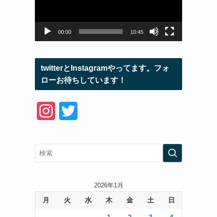
ー
ヤ
ー
00:00
10:45
twitterとInstagramやってます。フォ
ローお待ちしています！
I
T
n
w
s
i
t
t
a
t
2026年1月
月
火
水
木
金
土
日
g
e