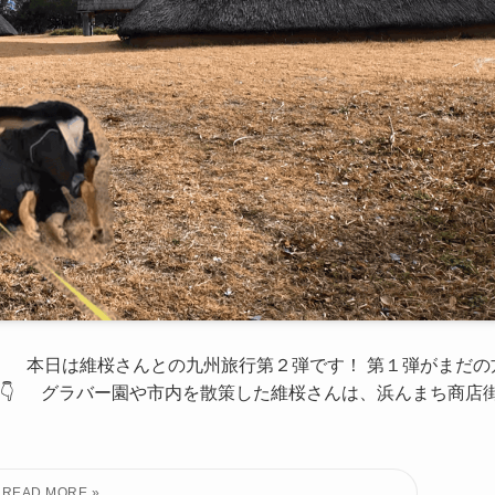
」 本日は維桜さんとの九州旅行第２弾です！ 第１弾がまだの
👇 グラバー園や市内を散策した維桜さんは、浜んまち商店