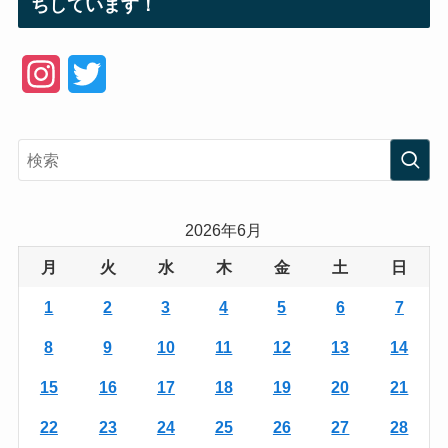
ちしています！
I
T
n
w
s
i
t
t
a
t
2026年6月
g
e
月
火
水
木
金
土
日
r
r
1
2
3
4
5
6
7
a
8
9
10
11
12
13
14
m
15
16
17
18
19
20
21
22
23
24
25
26
27
28