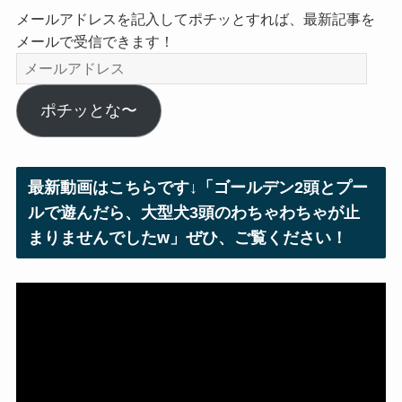
メールアドレスを記入してポチッとすれば、最新記事を
メールで受信できます！
メ
ー
ル
ポチッとな〜
ア
ド
レ
最新動画はこちらです↓「ゴールデン2頭とプー
ス
ルで遊んだら、大型犬3頭のわちゃわちゃが止
まりませんでしたw」ぜひ、ご覧ください！
動
画
プ
レ
ー