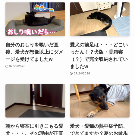
自分のおしりを嗅いだ直
愛犬の前足は・・・どこい
後、愛犬が想像以上にダメ
ったん！？犬版・香箱寝
ージを受けてましたw
（？）で完全収納されてい
ましたw
07/25/2026
07/24/2026
朝から寝室に引きこもる愛
愛犬・愛猫の熱中症予防、
犬・・・、その理由が正直
できてますか？夏のお散歩