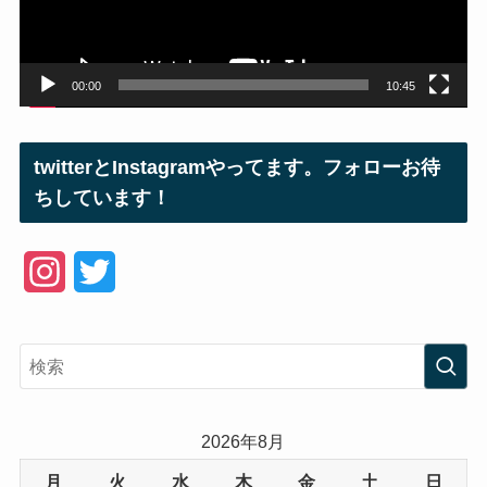
ヤ
ー
00:00
10:45
twitterとInstagramやってます。フォローお待
ちしています！
I
T
n
w
s
i
t
t
a
t
2026年8月
g
e
月
火
水
木
金
土
日