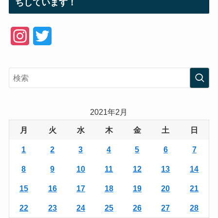
ちしています！
I
T
n
w
s
i
t
t
a
t
2021年2月
g
e
月
火
水
木
金
土
日
r
r
1
2
3
4
5
6
7
a
8
9
10
11
12
13
14
m
15
16
17
18
19
20
21
22
23
24
25
26
27
28