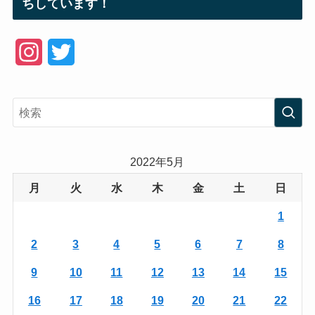
ちしています！
I
T
n
w
s
i
t
t
a
t
2022年5月
g
e
月
火
水
木
金
土
日
r
r
1
a
2
3
4
5
6
7
8
m
9
10
11
12
13
14
15
16
17
18
19
20
21
22