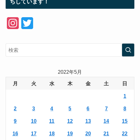
ちしています！
I
T
n
w
s
i
t
t
a
t
2022年5月
g
e
月
火
水
木
金
土
日
r
r
1
a
2
3
4
5
6
7
8
m
9
10
11
12
13
14
15
16
17
18
19
20
21
22