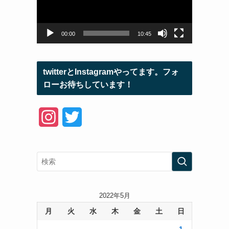
ー
ヤ
ー
00:00
10:45
twitterとInstagramやってます。フォ
ローお待ちしています！
I
T
n
w
s
i
t
t
a
t
2022年5月
月
火
水
木
金
土
日
g
e