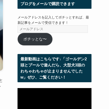
ブログをメールで購読できます
メールアドレスを記入してポチッとすれば、最
新記事をメールで受信できます！
メ
ー
ル
ポチッとな〜
ア
ド
レ
最新動画はこちらです↓「ゴールデン2
ス
頭とプールで遊んだら、大型犬3頭の
わちゃわちゃが止まりませんでした
w」ぜひ、ご覧ください！
と
ン
動
画
プ
レ