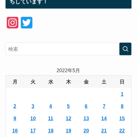
ちしています！
I
T
n
w
s
i
t
t
a
t
2022年5月
g
e
月
火
水
木
金
土
日
r
r
1
a
2
3
4
5
6
7
8
m
9
10
11
12
13
14
15
16
17
18
19
20
21
22