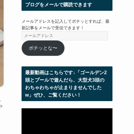
ブログをメールで購読できます
メールアドレスを記入してポチッとすれば、最
新記事をメールで受信できます！
メ
ー
ル
ポチッとな〜
ア
ド
レ
最新動画はこちらです↓「ゴールデン2
ス
頭とプールで遊んだら、大型犬3頭の
わちゃわちゃが止まりませんでした
w」ぜひ、ご覧ください！
え
や
動
画
プ
レ