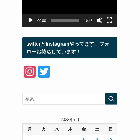
ー
ヤ
ー
00:00
10:45
twitterとInstagramやってます。フォ
ローお待ちしています！
I
T
n
w
s
i
t
t
a
t
2022年7月
月
火
水
木
金
土
日
g
e