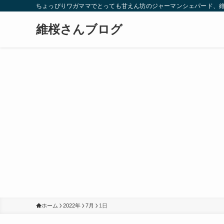
ちょっぴりワガママでとっても甘えん坊のジャーマンシェパード、
維桜さんブログ
ホーム
2022年
7月
1日