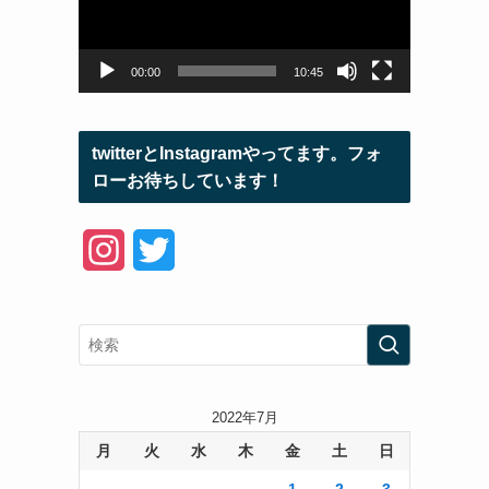
ー
ヤ
ー
00:00
10:45
twitterとInstagramやってます。フォ
ローお待ちしています！
I
T
n
w
s
i
t
t
a
t
2022年7月
月
火
水
木
金
土
日
g
e