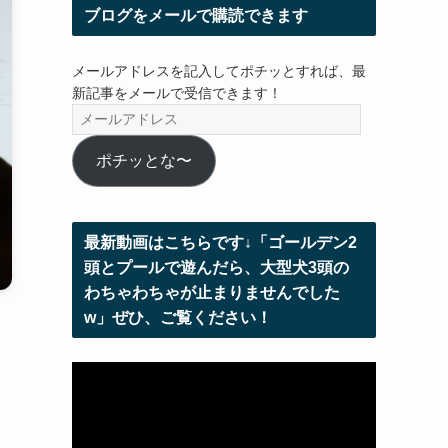
ブログをメールで購読できます
メールアドレスを記入してポチッとすれば、最
新記事をメールで受信できます！
メ
ー
ル
ポチッとな〜
ア
ド
レ
最新動画はこちらです↓「ゴールデン2
ス
頭とプールで遊んだら、大型犬3頭の
わちゃわちゃが止まりませんでした
w」ぜひ、ご覧ください！
動
画
プ
レ