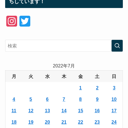
ちしています！
I
T
n
w
s
i
t
t
a
t
2022年7月
g
e
月
火
水
木
金
土
日
r
r
1
2
3
a
4
5
6
7
8
9
10
m
11
12
13
14
15
16
17
18
19
20
21
22
23
24