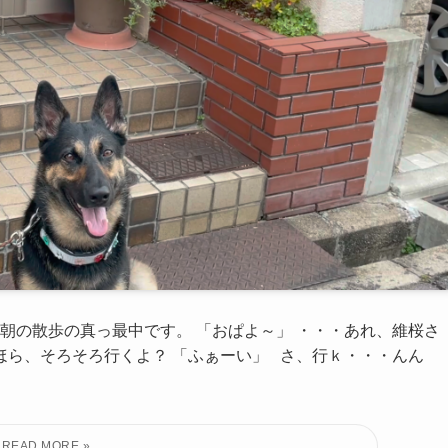
朝の散歩の真っ最中です。 「おぱよ～」 ・・・あれ、維桜さ
ほら、そろそろ行くよ？ 「ふぁーい」 さ、行ｋ・・・んん