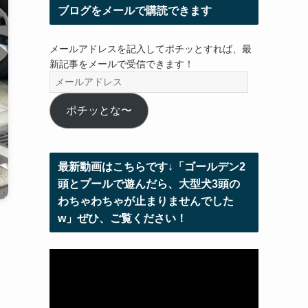
ブログをメールで購読できます
メールアドレスを記入してポチッとすれば、最
新記事をメールで受信できます！
メ
ー
ル
ポチッとな〜
ア
ド
レ
最新動画はこちらです↓「ゴールデン2
ス
頭とプールで遊んだら、大型犬3頭の
わちゃわちゃが止まりませんでした
w」ぜひ、ご覧ください！
動
画
プ
レ