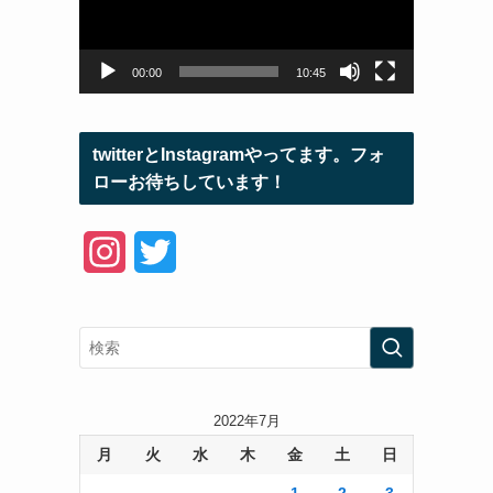
ー
ヤ
ー
00:00
10:45
twitterとInstagramやってます。フォ
ローお待ちしています！
I
T
n
w
s
i
t
t
a
t
2022年7月
月
火
水
木
金
土
日
g
e