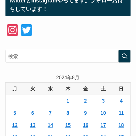
twitterとInstagramやってます。フォローお待
ちしています！
I
T
n
w
s
i
t
t
a
t
2024年8月
g
e
月
火
水
木
金
土
日
r
r
1
2
3
4
a
5
6
7
8
9
10
11
m
12
13
14
15
16
17
18