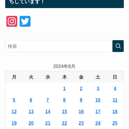
ちしています！
I
T
n
w
s
i
t
t
a
t
2024年8月
g
e
月
火
水
木
金
土
日
r
r
1
2
3
4
a
5
6
7
8
9
10
11
m
12
13
14
15
16
17
18
19
20
21
22
23
24
25