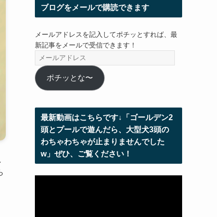
ブログをメールで購読できます
メールアドレスを記入してポチッとすれば、最
新記事をメールで受信できます！
メ
ー
ル
ポチッとな〜
ア
ド
レ
最新動画はこちらです↓「ゴールデン2
ス
頭とプールで遊んだら、大型犬3頭の
わちゃわちゃが止まりませんでした
w」ぜひ、ご覧ください！
し
ら
動
画
プ
レ