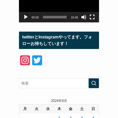
ー
ヤ
ー
00:00
10:45
twitterとInstagramやってます。フォ
ローお待ちしています！
I
T
n
w
s
i
t
t
a
t
2024年8月
月
火
水
木
金
土
日
g
e