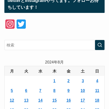
twitterとInstagramやってます。フォローお待
ちしています！
I
T
n
w
s
i
t
t
a
t
2024年8月
g
e
月
火
水
木
金
土
日
r
r
1
2
3
4
a
5
6
7
8
9
10
11
m
12
13
14
15
16
17
18