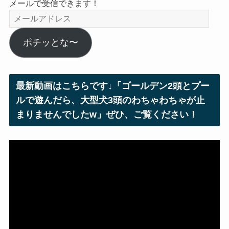
メールで受信できます！
メ
ー
ル
ポチッとな〜
ア
ド
レ
最新動画はこちらです↓「ゴールデン2頭とプー
ス
ルで遊んだら、大型犬3頭のわちゃわちゃが止
まりませんでしたw」ぜひ、ご覧ください！
動
画
プ
レ
ー
ヤ
ー