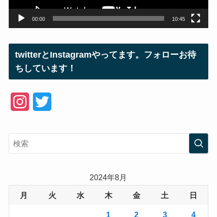
00:00
10:45
twitterとInstagramやってます。フォローお待
ちしています！
I
T
n
w
s
i
t
t
a
t
2024年8月
g
e
月
火
水
木
金
土
日
r
r
1
2
3
4