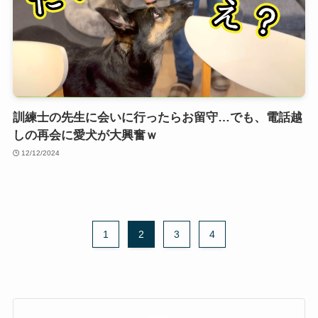
訓練士の先生に会いに行ったらお留守…でも、電話越
しの再会に愛犬が大興奮ｗ
12/12/2024
1
2
3
4