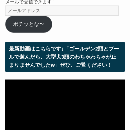
メールで受信できます！
メ
ー
ル
ポチッとな〜
ア
ド
レ
最新動画はこちらです↓「ゴールデン2頭とプー
ス
ルで遊んだら、大型犬3頭のわちゃわちゃが止
まりませんでしたw」ぜひ、ご覧ください！
動
画
プ
レ
ー
ヤ
ー