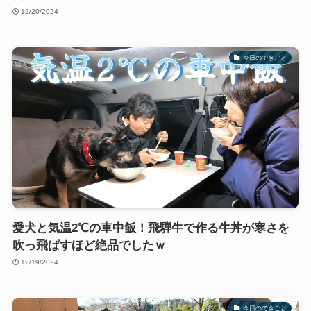
12/20/2024
今日のできごと
愛犬と気温2℃の車中飯！飛騨牛で作る牛丼が寒さを
吹っ飛ばすほど絶品でしたｗ
12/19/2024
今日のできごと