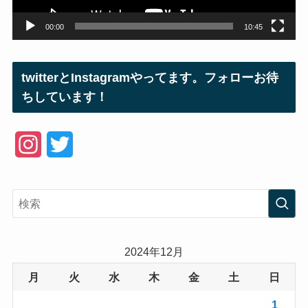
00:00
10:45
twitterとInstagramやってます。フォローお待
ちしています！
I
T
n
w
s
i
t
t
a
t
2024年12月
g
e
月
火
水
木
金
土
日
r
r
1