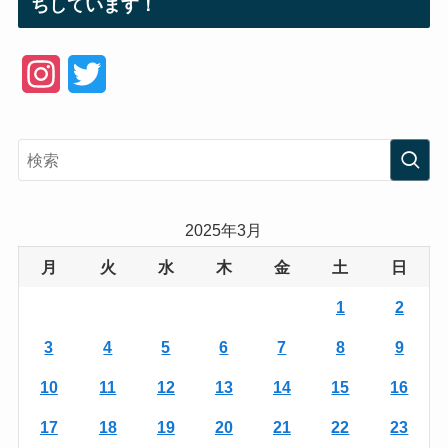
ちしています！
I
T
n
w
s
i
t
t
a
t
2025年3月
g
e
月
火
水
木
金
土
日
r
r
1
2
a
3
4
5
6
7
8
9
m
10
11
12
13
14
15
16
17
18
19
20
21
22
23