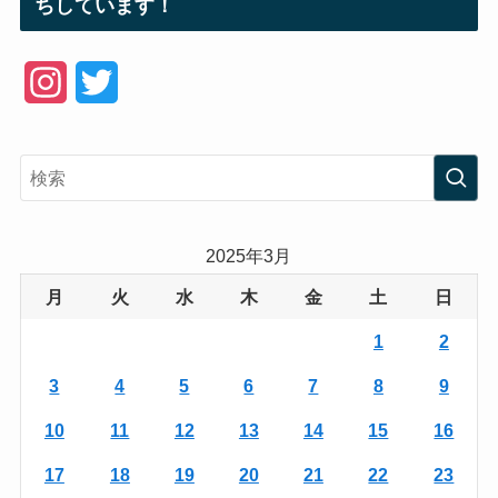
ちしています！
I
T
n
w
s
i
t
t
a
t
2025年3月
g
e
月
火
水
木
金
土
日
r
r
1
2
a
3
4
5
6
7
8
9
m
10
11
12
13
14
15
16
17
18
19
20
21
22
23