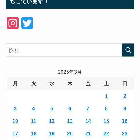
ちしています！
I
T
n
w
s
i
t
t
a
t
2025年3月
g
e
月
火
水
木
金
土
日
r
r
1
2
a
3
4
5
6
7
8
9
m
10
11
12
13
14
15
16
17
18
19
20
21
22
23