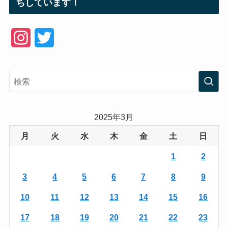
ちしています！
I
T
n
w
s
i
t
t
a
t
2025年3月
g
e
月
火
水
木
金
土
日
r
r
1
2
a
3
4
5
6
7
8
9
m
10
11
12
13
14
15
16
17
18
19
20
21
22
23