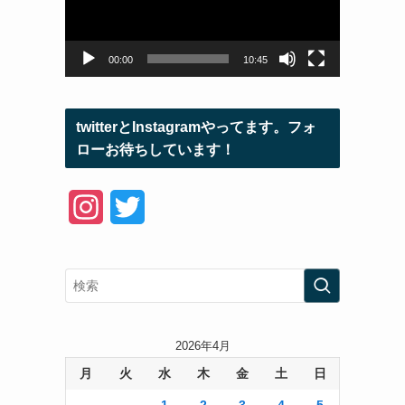
ー
ヤ
ー
00:00
10:45
twitterとInstagramやってます。フォ
ローお待ちしています！
I
T
n
w
s
i
t
t
a
t
2026年4月
月
火
水
木
金
土
日
g
e