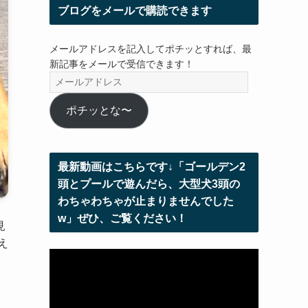
ブログをメールで購読できます
メールアドレスを記入してポチッとすれば、最
新記事をメールで受信できます！
メ
ー
ル
ポチッとな〜
ア
ド
レ
最新動画はこちらです↓「ゴールデン2
ス
頭とプールで遊んだら、大型犬3頭の
わちゃわちゃが止まりませんでした
w」ぜひ、ご覧ください！
見
え
動
画
プ
レ