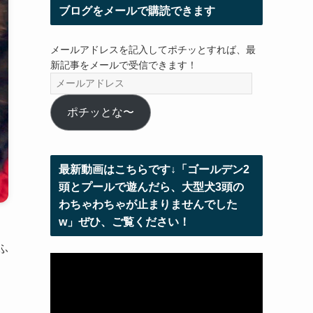
ブログをメールで購読できます
メールアドレスを記入してポチッとすれば、最
新記事をメールで受信できます！
メ
ー
ル
ポチッとな〜
ア
ド
レ
最新動画はこちらです↓「ゴールデン2
ス
頭とプールで遊んだら、大型犬3頭の
わちゃわちゃが止まりませんでした
w」ぜひ、ご覧ください！
ふ
動
画
プ
レ