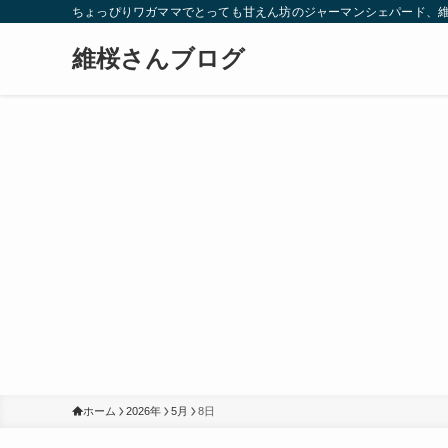
ちょっぴりワガママでとっても甘えん坊のジャーマンシェパード、
維桜さんブログ
ホーム
2026年
5月
8日