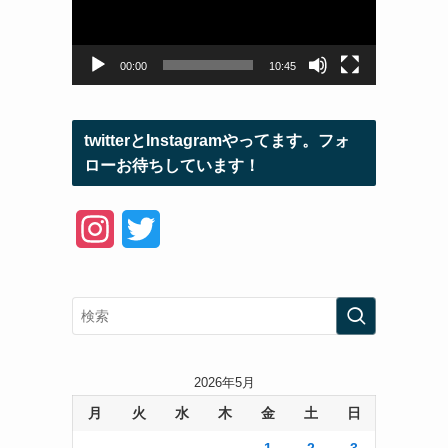
ー
ヤ
ー
00:00
10:45
twitterとInstagramやってます。フォ
ローお待ちしています！
I
T
n
w
s
i
t
t
a
t
2026年5月
月
火
水
木
金
土
日
g
e