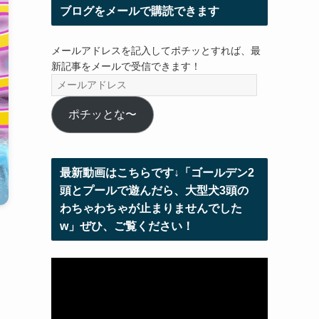
ブログをメールで購読できます
メールアドレスを記入してポチッとすれば、最
新記事をメールで受信できます！
メ
ー
ル
ポチッとな〜
ア
ド
レ
最新動画はこちらです↓「ゴールデン2
ス
頭とプールで遊んだら、大型犬3頭の
わちゃわちゃが止まりませんでした
w」ぜひ、ご覧ください！
動
画
プ
レ