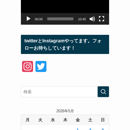
ー
ヤ
ー
00:00
10:45
twitterとInstagramやってます。フォ
ローお待ちしています！
I
T
n
w
s
i
t
t
a
t
2026年5月
月
火
水
木
金
土
日
g
e