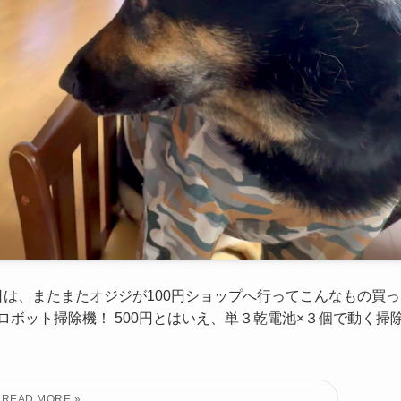
日は、またまたオジジが100円ショップへ行ってこんなもの買っ
ボット掃除機！ 500円とはいえ、単３乾電池×３個で動く掃