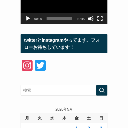
ー
ヤ
ー
00:00
10:45
twitterとInstagramやってます。フォ
ローお待ちしています！
I
T
n
w
s
i
t
t
a
t
2026年5月
月
火
水
木
金
土
日
g
e