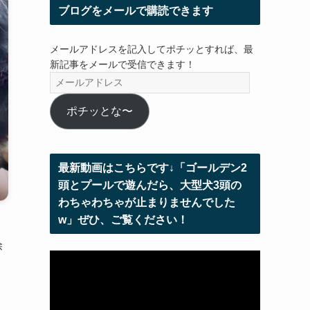
ブログをメールで購読できます
メールアドレスを記入してポチッとすれば、最
新記事をメールで受信できます！
メ
ー
ル
ポチッとな〜
ア
ド
レ
最新動画はこちらです↓「ゴールデン2
ス
頭とプールで遊んだら、大型犬3頭の
わちゃわちゃが止まりませんでした
w」ぜひ、ご覧ください！
除
動
画
プ
レ