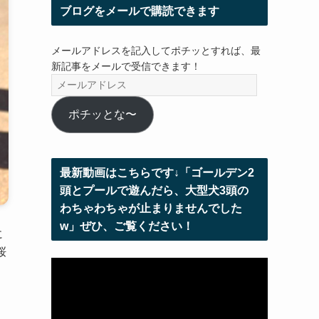
ブログをメールで購読できます
メールアドレスを記入してポチッとすれば、最
新記事をメールで受信できます！
メ
ー
ル
ポチッとな〜
ア
ド
レ
最新動画はこちらです↓「ゴールデン2
ス
頭とプールで遊んだら、大型犬3頭の
わちゃわちゃが止まりませんでした
w」ぜひ、ご覧ください！
に
桜
動
画
プ
レ