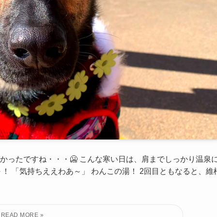
かったですね・・・🥶 こんな寒い日は、肩までしっかり温泉
！ 「気持ちええわあ～」 わんこの湯！ 2回目ともなると、維