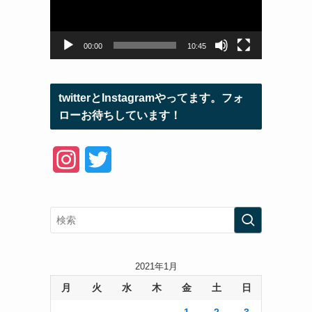
ー
ヤ
ー
00:00
10:45
twitterとInstagramやってます。フォ
ローお待ちしています！
I
T
n
w
s
i
t
t
a
t
2021年1月
月
火
水
木
金
土
日
g
e