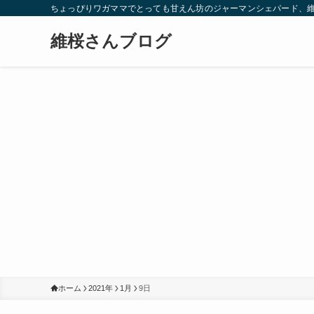
ちょっぴりワガママでとっても甘えん坊のジャーマンシェパード、
維桜さんブログ
ホーム
2021年
1月
9日