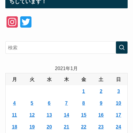
ちしています！
I
T
n
w
s
i
t
t
a
t
2021年1月
g
e
月
火
水
木
金
土
日
r
r
1
2
3
a
4
5
6
7
8
9
10
m
11
12
13
14
15
16
17
18
19
20
21
22
23
24