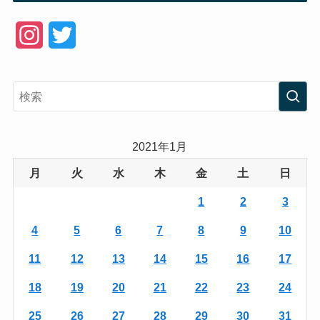
I
T
n
w
s
i
t
t
a
t
2021年1月
g
e
月
火
水
木
金
土
日
r
r
1
2
3
a
4
5
6
7
8
9
10
m
11
12
13
14
15
16
17
18
19
20
21
22
23
24
25
26
27
28
29
30
31