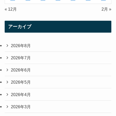
« 12月
2月 »
アーカイブ
2026年8月
2026年7月
2026年6月
2026年5月
2026年4月
2026年3月