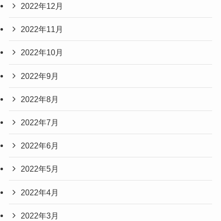
2022年12月
2022年11月
2022年10月
2022年9月
2022年8月
2022年7月
2022年6月
2022年5月
2022年4月
2022年3月