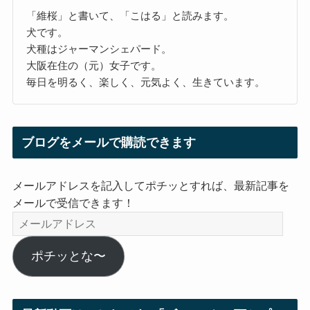
「維桜」と書いて、「こはる」と読みます。
犬です。
犬種はジャーマンシェパード。
大阪在住の（元）女子です。
毎日を明るく、楽しく、元気よく、生きています。
ブログをメールで購読できます
メールアドレスを記入してポチッとすれば、最新記事を
メールで受信できます！
メ
ー
ル
ポチッとな〜
ア
ド
レ