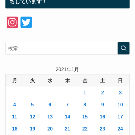
ちしています！
I
T
n
w
s
i
t
t
a
t
2021年1月
g
e
月
火
水
木
金
土
日
r
r
1
2
3
a
4
5
6
7
8
9
10
m
11
12
13
14
15
16
17
18
19
20
21
22
23
24