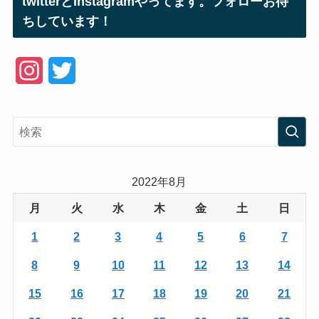
twitterとInstagramやってます。フォローお待
ちしています！
I
T
n
w
s
i
t
t
a
t
2022年8月
g
e
月
火
水
木
金
土
日
r
r
1
2
3
4
5
6
7
a
8
9
10
11
12
13
14
m
15
16
17
18
19
20
21