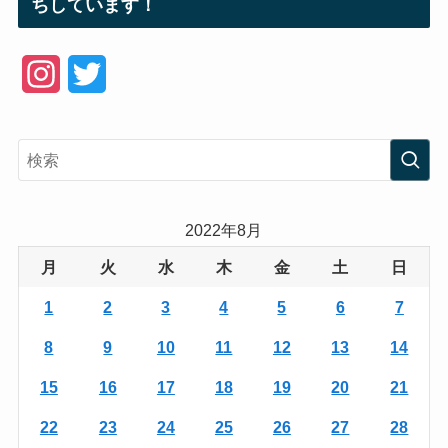
ちしています！
I
T
n
w
s
i
t
t
a
t
2022年8月
g
e
月
火
水
木
金
土
日
r
r
1
2
3
4
5
6
7
a
8
9
10
11
12
13
14
m
15
16
17
18
19
20
21
22
23
24
25
26
27
28