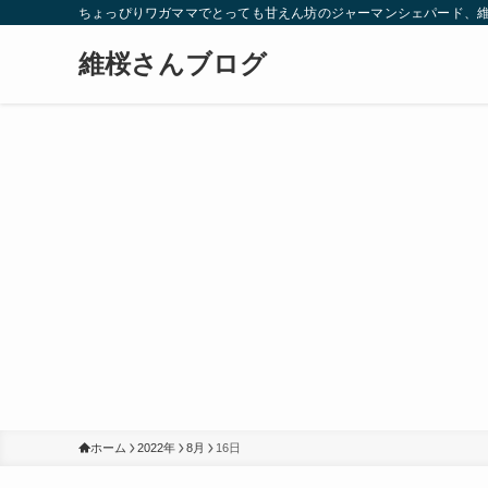
ちょっぴりワガママでとっても甘えん坊のジャーマンシェパード、
維桜さんブログ
ホーム
2022年
8月
16日