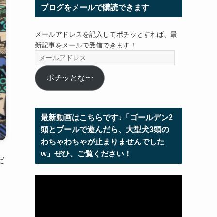
ブログをメールで購読できます
メールアドレスを記入してポチッとすれば、最
新記事をメールで受信できます！
メ
ー
ル
ポチッとな〜
ア
ド
レ
最新動画はこちらです↓「ゴールデン2
ス
頭とプールで遊んだら、大型犬3頭の
わちゃわちゃが止まりませんでした
w」ぜひ、ご覧ください！
だ
」
動
画
プ
レ