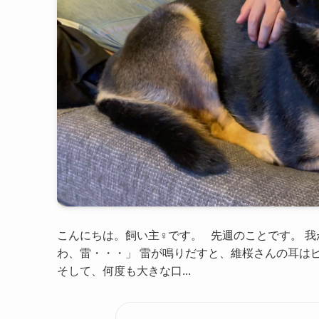
こんにちは。飼い主♀です。 先週のことです。 我
わ、雷・・・」 雷が鳴りだすと、維桜さんの耳は
そして、何度も大きな口...