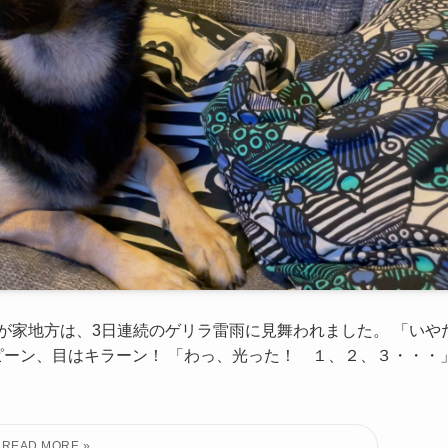
が家地方は、3日連続のゲリラ雷雨に見舞われました。 「いや
ピーン、目はキラーン！ 「わっ、光った！ １、２、３・・・