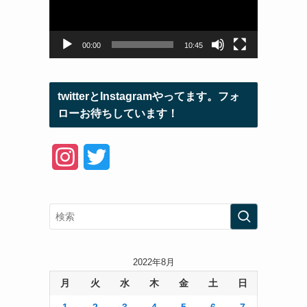
ー
ヤ
ー
00:00
10:45
twitterとInstagramやってます。フォ
ローお待ちしています！
I
T
n
w
s
i
t
t
a
t
2022年8月
月
火
水
木
金
土
日
g
e