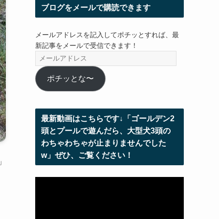
ブログをメールで購読できます
メールアドレスを記入してポチッとすれば、最
新記事をメールで受信できます！
メ
ー
ル
ポチッとな〜
ア
ド
レ
最新動画はこちらです↓「ゴールデン2
ス
頭とプールで遊んだら、大型犬3頭の
わちゃわちゃが止まりませんでした
w」ぜひ、ご覧ください！
」
動
画
プ
レ