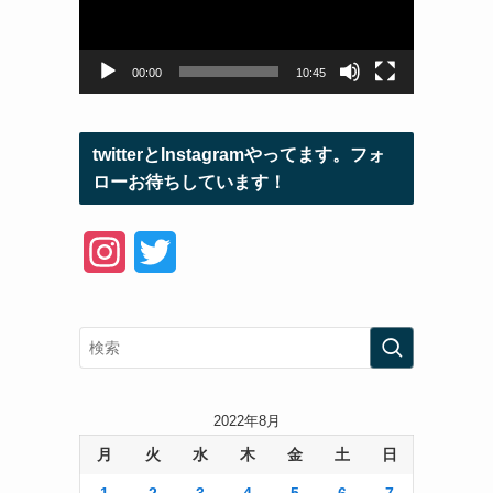
ー
ヤ
ー
00:00
10:45
twitterとInstagramやってます。フォ
ローお待ちしています！
I
T
n
w
s
i
t
t
a
t
2022年8月
月
火
水
木
金
土
日
g
e