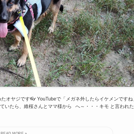
オヤジです👓 YouTubeで「メガネ外したらイケメンですね
れていたら、維桜さんとママ様から へ～・・・キモ と言われた