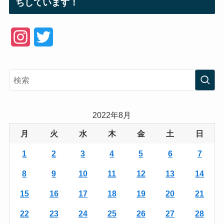
ちしています！
I
T
n
w
s
i
t
t
a
t
2022年8月
g
e
月
火
水
木
金
土
日
r
r
1
2
3
4
5
6
7
a
8
9
10
11
12
13
14
m
15
16
17
18
19
20
21
22
23
24
25
26
27
28